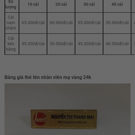
Số
10 cái
20 cái
30 cái
40 cái
lượng
Cài
nam
65.000đ/cái
60.000đ/cái
55.000đ/cái
50.000đ/cái
châm
Cài
kim
55.000đ/cái
50.000đ/cái
45.000đ/cái
40.000đ/cái
băng
Bảng giá thẻ tên nhân viên mạ vàng 24k