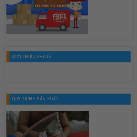
GIỚI THIỆU PHA LÊ
QUY TRÌNH SẢN XUẤT