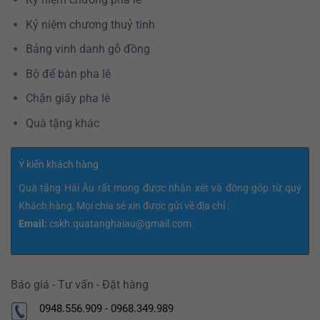
Kỷ niệm chương thuỷ tinh
Bảng vinh danh gỗ đồng
Bộ để bàn pha lê
Chặn giấy pha lê
Quà tặng khác
Ý kiến khách hàng
Quà tặng Hải Âu rất mong được nhận xét và đóng góp từ quý
Khách hàng, Mọi chia sẻ xin được gửi về địa chỉ :
Email:
cskh.quatanghaiau@gmail.com
Báo giá - Tư vấn - Đặt hàng
0948.556.909 - 0968.349.989