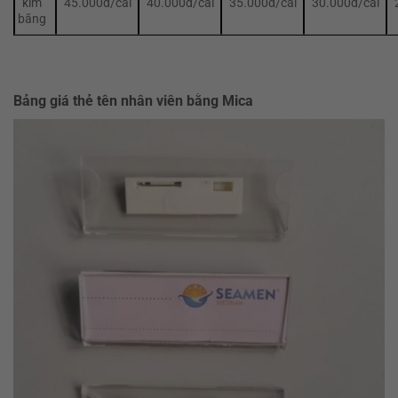
kim
45.000đ/cái
40.000đ/cái
35.000đ/cái
30.000đ/cái
băng
Bảng giá thẻ tên nhân viên bằng Mica