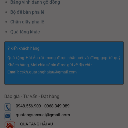
Bảng vinh danh gỗ đồng
Bộ để bàn pha lê
Chặn giấy pha lê
Quà tặng khác
Ý kiến khách hàng
Quà tặng Hải Âu rất mong được nhận xét và đóng góp từ quý
Khách hàng, Mọi chia sẻ xin được gửi về địa chỉ :
Email:
cskh.quatanghaiau@gmail.com
Báo giá - Tư vấn - Đặt hàng
0948.556.909 - 0968.349.989
quatangsanxuat@gmail.com
QUÀ TẶNG HẢI ÂU