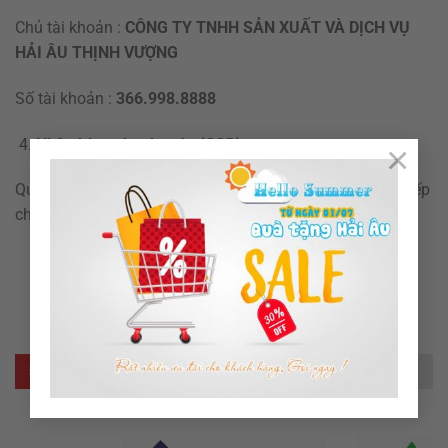
Chủ tài khoản :
CÔNG TY TNHH SẢN XUẤT VÀ DỊCH VỤ
HẢI ÂU THỊNH VƯỢNG
Số tài khoản :
366.998.8888
Nhận hàng thanh toán (COD)
×
Quý khách hàng sau khi nhận hàng thì thanh toán trực tiếp
cho bên vận chuyển.
ĐỐI TÁC CỦA CHÚNG TÔI