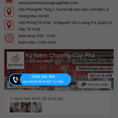
www.kyniemchuongcupphale.com
Văn PhòngHN: Tầng 7, toà Nơ 6B, Bán Đảo Linh Đàm, Q.
Hoàng Mai, Hà Nội
Văn Phòng TP.HCM : 26 Nguyễn Văn Lượng, P.6, Quận Gò
Vấp, TP HCM
Buổi sáng: 8:00 - 12:00
Buổi chiều: 13:00-18:00
0948.556.909
GỌI NGAY ĐỂ ĐƯỢC TƯ VẤN