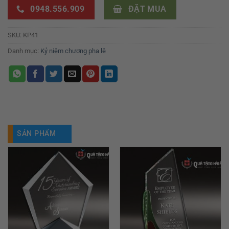
0948.556.909
ĐẶT MUA
SKU:
KP41
Danh mục:
Kỷ niệm chương pha lê
SẢN PHẨM
TƯƠNG TỰ