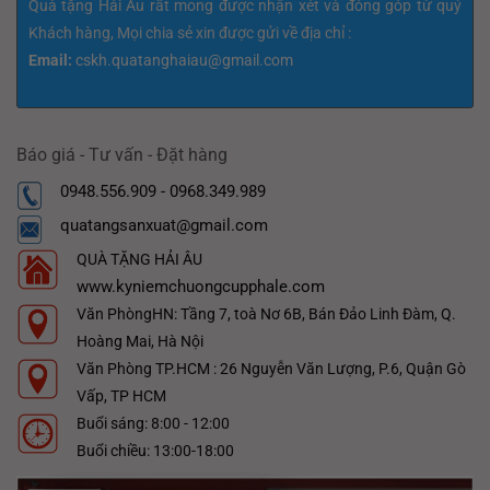
Quà tặng Hải Âu rất mong được nhận xét và đóng góp từ quý
Khách hàng, Mọi chia sẻ xin được gửi về địa chỉ :
Email:
cskh.quatanghaiau@gmail.com
Báo giá - Tư vấn - Đặt hàng
0948.556.909 - 0968.349.989
quatangsanxuat@gmail.com
QUÀ TẶNG HẢI ÂU
www.kyniemchuongcupphale.com
Văn PhòngHN: Tầng 7, toà Nơ 6B, Bán Đảo Linh Đàm, Q.
Hoàng Mai, Hà Nội
Văn Phòng TP.HCM : 26 Nguyễn Văn Lượng, P.6, Quận Gò
Vấp, TP HCM
Buổi sáng: 8:00 - 12:00
Buổi chiều: 13:00-18:00