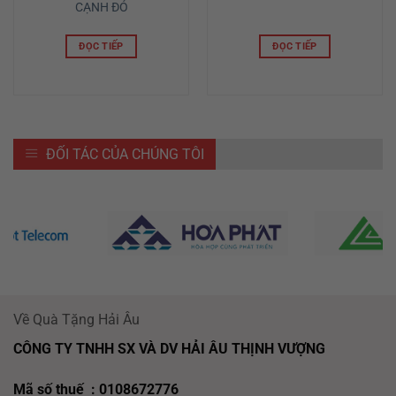
CẠNH ĐỎ
ĐỌC TIẾP
ĐỌC TIẾP
ĐỐI TÁC CỦA CHÚNG TÔI
Về Quà Tặng Hải Âu
CÔNG TY TNHH SX VÀ DV HẢI ÂU THỊNH VƯỢNG
Mã số thuế : 0108672776