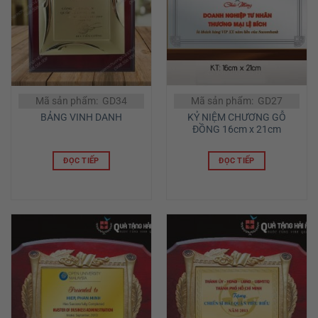
Mã sản phẩm: GD34
Mã sản phẩm: GD27
KỶ NIỆM CHƯƠNG GỖ
BẢNG VINH DANH
ĐỒNG 16cm x 21cm
ĐỌC TIẾP
ĐỌC TIẾP