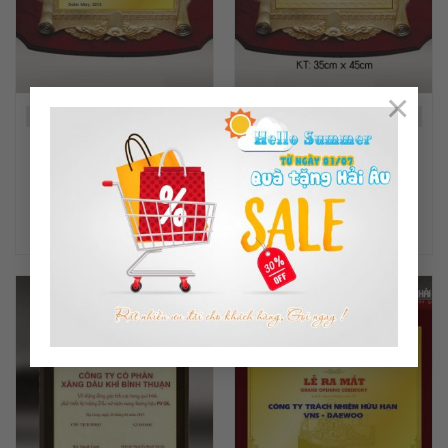
×
Mã sản phẩm: GD09
Mã sản phẩm: GD02
KỶ NIỆM CHƯƠNG GỖ
KỶ NIỆM CHƯƠNG ĐỒNG
ĐỒNG
35cm x 45cm
ĐỌC TIẾP
ĐỌC TIẾP