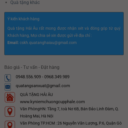
Quà tặng khác
Ý kiến khách hàng
Quà tặng Hải Âu rất mong được nhận xét và đóng góp từ quý
Khách hàng, Mọi chia sẻ xin được gửi về địa chỉ :
Email:
cskh.quatanghaiau@gmail.com
Báo giá - Tư vấn - Đặt hàng
0948.556.909 - 0968.349.989
quatangsanxuat@gmail.com
QUÀ TẶNG HẢI ÂU
www.kyniemchuongcupphale.com
Văn PhòngHN: Tầng 7, toà Nơ 6B, Bán Đảo Linh Đàm, Q.
Hoàng Mai, Hà Nội
Văn Phòng TP.HCM : 26 Nguyễn Văn Lượng, P.6, Quận Gò