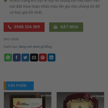
Khách hàng khi đặt lẻ hay số lượng lớn hãy bấm vào
nút đặt mua hoặc nhấc máy lên gọi cho chúng tôi để
có báo giá tốt nhất.
0948.556.909
ĐẶT MUA
SKU:
GD05
Danh mục:
Bảng vinh danh gỗ đồng
SẢN PHẨM
TƯƠNG TỰ