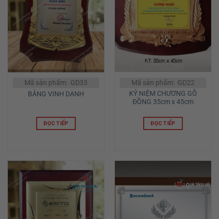
Mã sản phẩm: GD33
Mã sản phẩm: GD22
KỶ NIỆM CHƯƠNG GỖ
BẢNG VINH DANH
ĐỒNG 35cm x 45cm
ĐỌC TIẾP
ĐỌC TIẾP