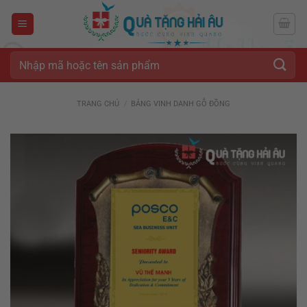
Bỏ
qua
nội
dung
Tìm
kiếm:
TRANG CHỦ
/
BẢNG VINH DANH GỖ ĐỒNG