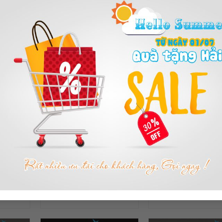
GD23
Mã sản phẩm: GD16
Mã sản phẩm: G
G GỖ
KỶ NIỆM CHƯƠNG GỖ
BẢNG VINH DA
45cm
ĐỒNG 20cm x 30cm
ĐỌC TIẾP
ĐỌC TIẾP