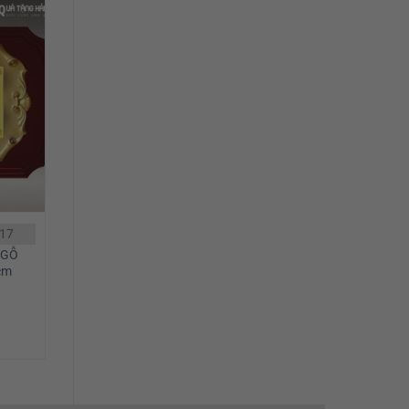
D17
 GỖ
cm