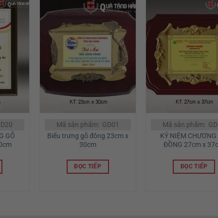
GD20
Mã sản phẩm: GD01
Mã sản phẩm: G
G GỖ
Biểu trưng gỗ đông 23cm x
KỶ NIỆM CHƯƠNG
40cm
30cm
ĐỒNG 27cm x 37
ĐỌC TIẾP
ĐỌC TIẾP