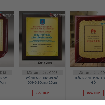
GD18
Mã sản phẩm: GD08
Mã sản phẩm: G
G GỖ
KỶ NIỆM CHƯƠNG GỖ
BẢNG VINH DANH 
37cm
ĐỒNG 20cm x 25cm
GỖ
ĐỌC TIẾP
ĐỌC TIẾP