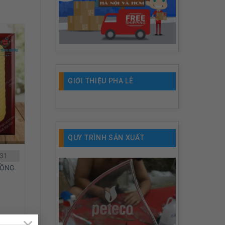
GIỚI THIỆU PHA LÊ
QUY TRÌNH SẢN XUẤT
D31
ĐỒNG
×