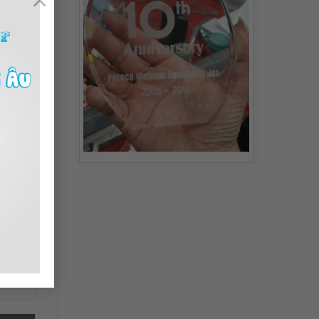
D32
NH