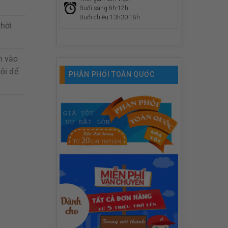
Buổi sáng 8h-12h
Buổi chiều:13h30-18h
thời
m vào
ôi để
PHÂN PHỐI TOÀN QUỐC