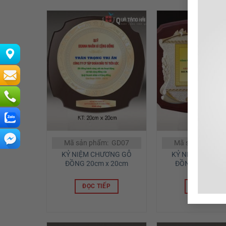
Mã sản phẩm: GD07
Mã sản phẩm: 
KỶ NIỆM CHƯƠNG GỖ
KỶ NIỆM CHƯƠN
ĐỒNG 20cm x 20cm
ĐỒNG 35cm x 
ĐỌC TIẾP
ĐỌC TIẾP