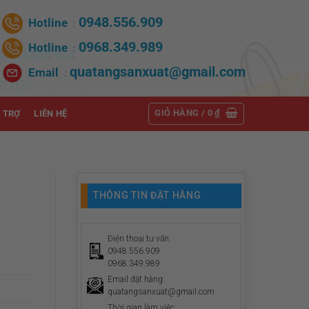
0948.556.909
Hotline
:
0968.349.989
Hotline
:
quatangsanxuat@gmail.com
Email
:
GIỎ HÀNG /
0
₫
 TRỢ
LIÊN HỆ
THÔNG TIN ĐẶT HÀNG
Điện thoại tư vấn:
0948.556.909
0968.349.989
Email đặt hàng:
quatangsanxuat@gmail.com
Thời gian làm việc: