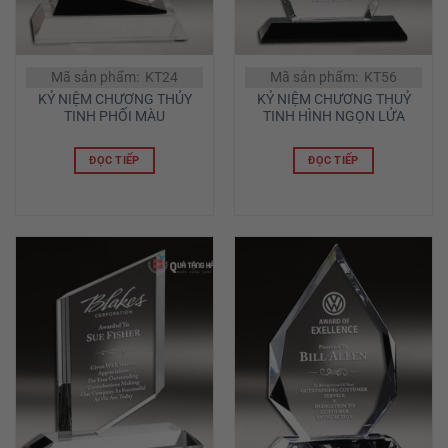
Mã sản phẩm: KT24
Mã sản phẩm: KT56
KỶ NIỆM CHƯƠNG THỦY
KỶ NIỆM CHƯƠNG THUỶ
TINH PHỐI MÀU
TINH HÌNH NGỌN LỬA
ĐỌC TIẾP
ĐỌC TIẾP