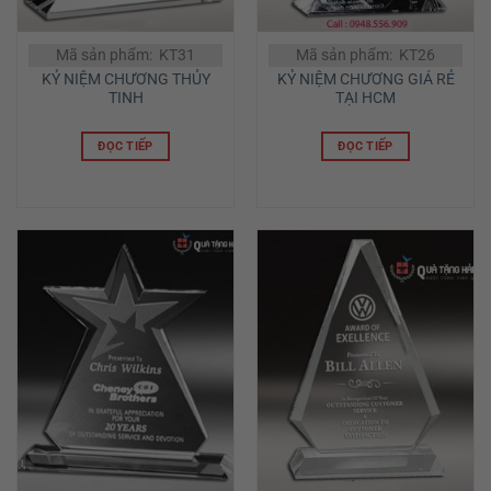
Mã sản phẩm: KT31
Mã sản phẩm: KT26
KỶ NIỆM CHƯƠNG THỦY
KỶ NIỆM CHƯƠNG GIÁ RẺ
TINH
TẠI HCM
ĐỌC TIẾP
ĐỌC TIẾP