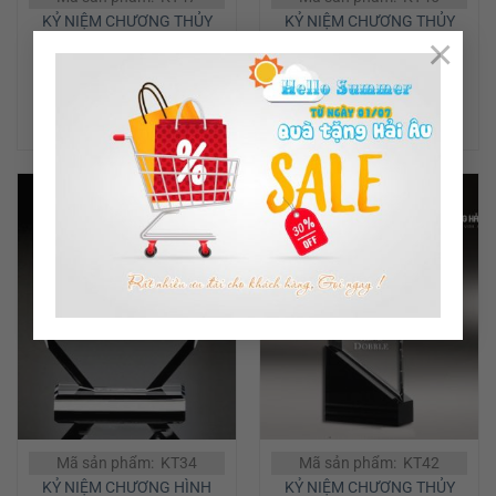
KỶ NIỆM CHƯƠNG THỦY
KỶ NIỆM CHƯƠNG THỦY
×
TINH
TINH
ĐỌC TIẾP
ĐỌC TIẾP
Mã sản phẩm: KT34
Mã sản phẩm: KT42
KỶ NIỆM CHƯƠNG HÌNH
KỶ NIỆM CHƯƠNG THỦY