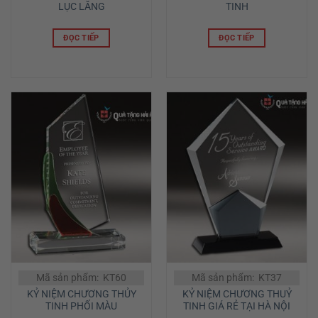
LỤC LĂNG
TINH
ĐỌC TIẾP
ĐỌC TIẾP
Mã sản phẩm: KT60
Mã sản phẩm: KT37
KỶ NIỆM CHƯƠNG THỦY
KỶ NIỆM CHƯƠNG THUỶ
TINH PHỐI MÀU
TINH GIÁ RẺ TẠI HÀ NỘI