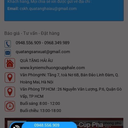
Khách hàng, Mọi chia sẻ xin được gửi về địa chỉ :
Email:
cskh.quatanghaiau@gmail.com
Báo giá - Tư vấn - Đặt hàng
0948.556.909 - 0968.349.989
quatangsanxuat@gmail.com
QUÀ TẶNG HẢI ÂU
www.kyniemchuongcupphale.com
Văn PhòngHN: Tầng 7, toà Nơ 6B, Bán Đảo Linh Đàm, Q.
Hoàng Mai, Hà Nội
Văn Phòng TP.HCM : 26 Nguyễn Văn Lượng, P.6, Quận Gò
Vấp, TP HCM
Buổi sáng: 8:00 - 12:00
Buổi chiều: 13:00-18:00
0948.556.909