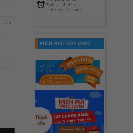
Buổi sáng 8h-12h
Buổi chiều:13h30-18h
hà sản
PHÂN PHỐI TOÀN QUỐC