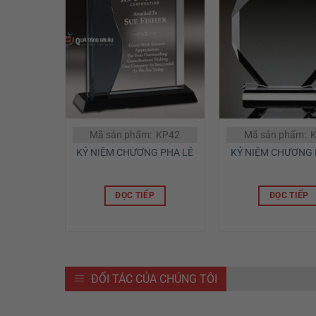
Mã sản phẩm: KP42
Mã sản phẩm: 
KỶ NIỆM CHƯƠNG PHA LÊ
KỶ NIỆM CHƯƠNG 
ĐỌC TIẾP
ĐỌC TIẾP
ĐỐI TÁC CỦA CHÚNG TÔI