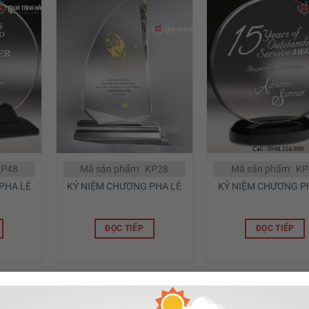
KP48
Mã sản phẩm: KP28
Mã sản phẩm: KP
PHA LÊ
KỶ NIỆM CHƯƠNG PHA LÊ
KỶ NIỆM CHƯƠNG P
ĐỌC TIẾP
ĐỌC TIẾP