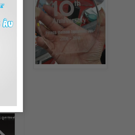
31
HA LÊ