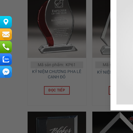
Mã sản phẩm: KP61
Mã sản phẩm: 
KỶ NIỆM CHƯƠNG PHA LÊ
KỶ NIỆM CHƯƠNG 
CẠNH ĐỎ
ĐỌC TIẾP
ĐỌC TIẾP