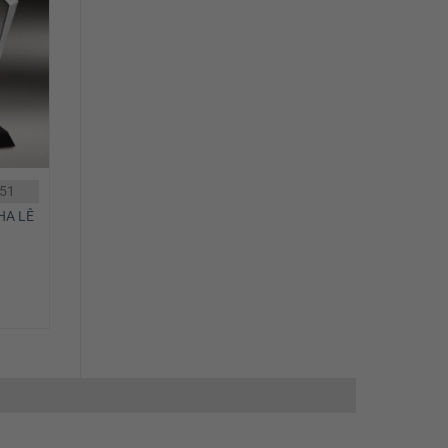
51
HA LÊ