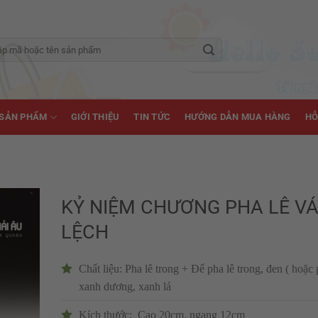
SẢN PHẨM
GIỚI THIỆU
TIN TỨC
HƯỚNG DẪN MUA HÀNG
HỖ
KỶ NIỆM CHƯƠNG PHA LÊ VÁ
LỆCH
Chất liệu: Pha lê trong + Đế pha lê trong, đen ( hoặc 
xanh dương, xanh lá
Kích thước: Cao 20cm, ngang 12cm