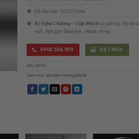
Độ dày mặt: 10,12,15mm.
Kỷ Niệm Chương – Cúp Pha lê
có giá trực tiếp từ n
xuất, thời gian đúng hẹn, nhanh chóng
0948.556.909
ĐẶT MUA
SKU:
KP35
Danh mục:
Kỷ niệm chương pha lê