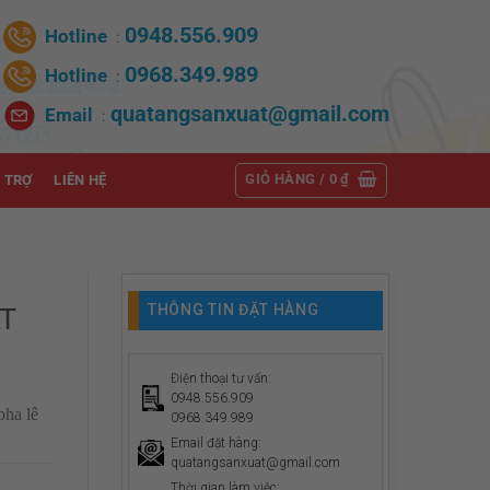
0948.556.909
Hotline
:
0968.349.989
Hotline
:
quatangsanxuat@gmail.com
Email
:
GIỎ HÀNG /
0
₫
 TRỢ
LIÊN HỆ
THÔNG TIN ĐẶT HÀNG
T
Điện thoại tư vấn:
0948.556.909
pha lê
0968.349.989
Email đặt hàng:
quatangsanxuat@gmail.com
Thời gian làm việc: