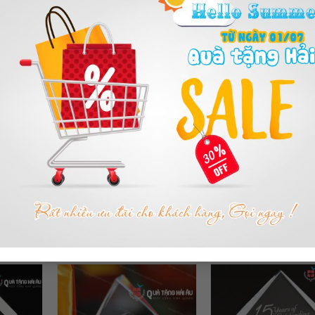
KP53
Mã sản phẩm: KP43
Mã sản phẩm: KP
PHA LÊ
KỶ NIỆM CHƯƠNG PHA LÊ
KỶ NIỆM CHƯƠNG P
ĐỌC TIẾP
ĐỌC TIẾP