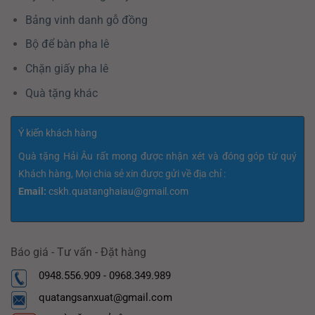
Bảng vinh danh gỗ đồng
Bộ để bàn pha lê
Chặn giấy pha lê
Quà tặng khác
Ý kiến khách hàng
Quà tặng Hải Âu rất mong được nhận xét và đóng góp từ quý
Khách hàng, Mọi chia sẻ xin được gửi về địa chỉ :
Email:
cskh.quatanghaiau@gmail.com
Báo giá - Tư vấn - Đặt hàng
0948.556.909 - 0968.349.989
quatangsanxuat@gmail.com