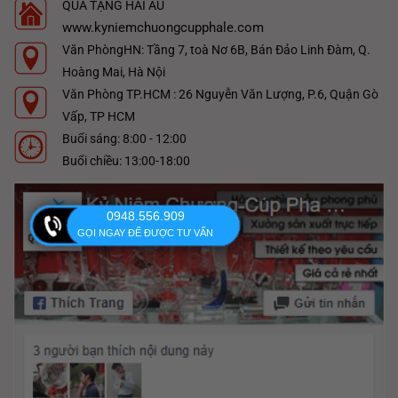
QUÀ TẶNG HẢI ÂU
www.kyniemchuongcupphale.com
Văn PhòngHN: Tầng 7, toà Nơ 6B, Bán Đảo Linh Đàm, Q.
Hoàng Mai, Hà Nội
Văn Phòng TP.HCM : 26 Nguyễn Văn Lượng, P.6, Quận Gò
Vấp, TP HCM
Buổi sáng: 8:00 - 12:00
Buổi chiều: 13:00-18:00
0948.556.909
GỌI NGAY ĐỂ ĐƯỢC TƯ VẤN