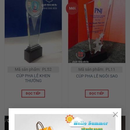
Mới
Mã sản phẩm: PL52
Mã sản phẩm: PL11
CÚP PHA LÊ KHEN
CÚP PHA LÊ NGÔI SAO
THƯỞNG
ĐỌC TIẾP
ĐỌC TIẾP
×