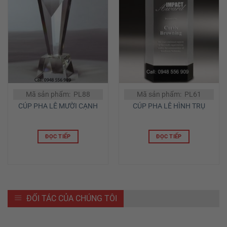
Mã sản phẩm: PL88
Mã sản phẩm: PL61
CÚP PHA LÊ MƯỜI CẠNH
CÚP PHA LÊ HÌNH TRỤ
ĐỌC TIẾP
ĐỌC TIẾP
ĐỐI TÁC CỦA CHÚNG TÔI