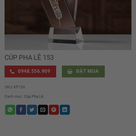
CÚP PHA LÊ 153
0948.556.909
ĐẶT MUA
SKU:
KP153
Danh mục:
Cúp Pha Lê