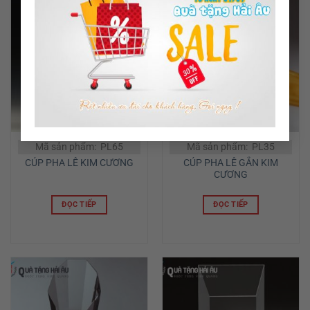
Mã sản phẩm: PL65
Mã sản phẩm: PL35
CÚP PHA LÊ GẮN KIM
CÚP PHA LÊ KIM CƯƠNG
CƯƠNG
ĐỌC TIẾP
ĐỌC TIẾP