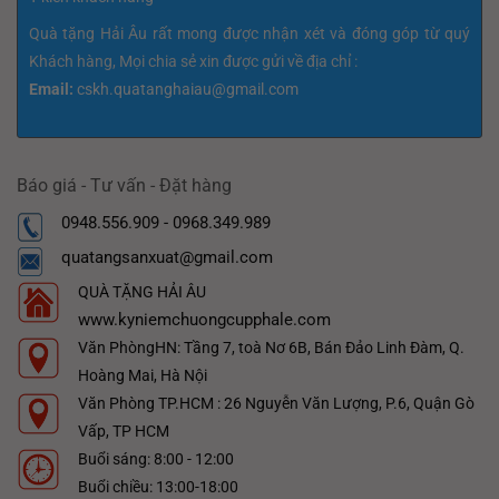
Quà tặng Hải Âu rất mong được nhận xét và đóng góp từ quý
Khách hàng, Mọi chia sẻ xin được gửi về địa chỉ :
Email:
cskh.quatanghaiau@gmail.com
Báo giá - Tư vấn - Đặt hàng
0948.556.909 - 0968.349.989
quatangsanxuat@gmail.com
QUÀ TẶNG HẢI ÂU
www.kyniemchuongcupphale.com
Văn PhòngHN: Tầng 7, toà Nơ 6B, Bán Đảo Linh Đàm, Q.
Hoàng Mai, Hà Nội
Văn Phòng TP.HCM : 26 Nguyễn Văn Lượng, P.6, Quận Gò
Vấp, TP HCM
Buổi sáng: 8:00 - 12:00
Buổi chiều: 13:00-18:00