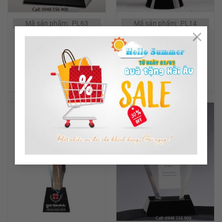
Mã sản phẩm: PL63
Mã sản phẩm: PL14
×
CÚP PHA LÊ KHEN
CÚP PHA LÊ ĐẾ ĐEN HÌNH
THƯỞNG
NÓN
ĐỌC TIẾP
ĐỌC TIẾP