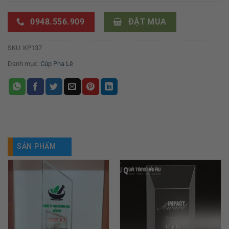
0948.556.909
ĐẶT MUA
SKU:
KP137
Danh mục:
Cúp Pha Lê
SẢN PHẨM
TƯƠNG TỰ