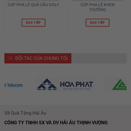
CÚP PHA LÊ KHEN
CÚP PHA LÊ QUẢ CẦU GOLF
THƯỞNG
ĐỌC TIẾP
ĐỌC TIẾP
ĐỐI TÁC CỦA CHÚNG TÔI
Về Quà Tặng Hải Âu
CÔNG TY TNHH SX VÀ DV HẢI ÂU THỊNH VƯỢNG