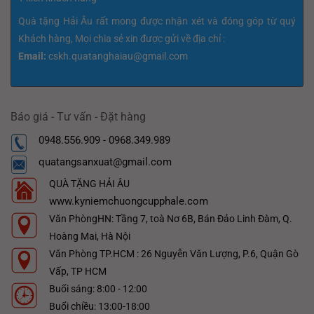
Quà tặng Hải Âu rất mong được nhận xét và đóng góp từ quý
Khách hàng, Mọi chia sẻ xin được gửi về địa chỉ :
Email:
cskh.quatanghaiau@gmail.com
Báo giá - Tư vấn - Đặt hàng
0948.556.909 - 0968.349.989
quatangsanxuat@gmail.com
QUÀ TẶNG HẢI ÂU
www.kyniemchuongcupphale.com
Văn PhòngHN: Tầng 7, toà Nơ 6B, Bán Đảo Linh Đàm, Q.
Hoàng Mai, Hà Nội
Văn Phòng TP.HCM : 26 Nguyễn Văn Lượng, P.6, Quận Gò
Vấp, TP HCM
Buổi sáng: 8:00 - 12:00
Buổi chiều: 13:00-18:00