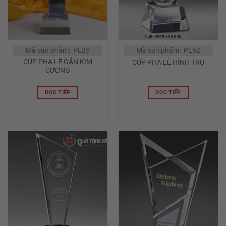
Mã sản phẩm: PL35
Mã sản phẩm: PL62
CÚP PHA LÊ GẮN KIM
CÚP PHA LÊ HÌNH TRỤ
CƯƠNG
ĐỌC TIẾP
ĐỌC TIẾP