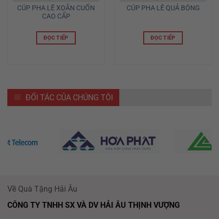
CÚP PHA LÊ XOẮN CUỐN
CÚP PHA LÊ QUẢ BÓNG
CAO CẤP
ĐỌC TIẾP
ĐỌC TIẾP
ĐỐI TÁC CỦA CHÚNG TÔI
Về Quà Tặng Hải Âu
CÔNG TY TNHH SX VÀ DV HẢI ÂU THỊNH VƯỢNG