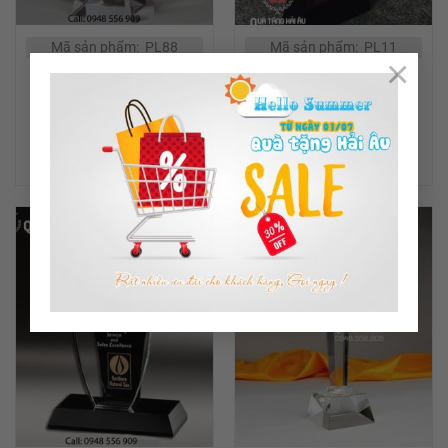
Mã sản phẩm: PL88
Mã sản phẩm: PL11
×
CÚP PHA LÊ MƯỜI CẠNH
CÚP PHA LÊ NGÔI SAO
ĐỌC TIẾP
ĐỌC TIẾP