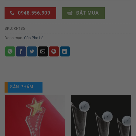
0948.556.909
ĐẶT MUA
SKU:
KP135
Danh mục:
Cúp Pha Lê
SẢN PHẨM
TƯƠNG TỰ