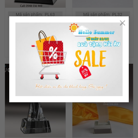
Mã sản phẩm: PL63
Mã sản phẩm: PL32
×
CÚP PHA LÊ KHEN
CÚP PHA LÊ ĐÍNH KIM
THƯỞNG
CƯƠNG
ĐỌC TIẾP
ĐỌC TIẾP