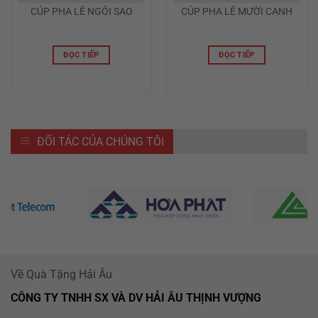
CÚP PHA LÊ NGÔI SAO
CÚP PHA LÊ MƯỜI CẠNH
ĐỌC TIẾP
ĐỌC TIẾP
ĐỐI TÁC CỦA CHÚNG TÔI
Về Quà Tặng Hải Âu
CÔNG TY TNHH SX VÀ DV HẢI ÂU THỊNH VƯỢNG