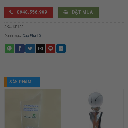
0948.556.909
ĐẶT MUA
SKU:
KP133
Danh mục:
Cúp Pha Lê
SẢN PHẨM
TƯƠNG TỰ