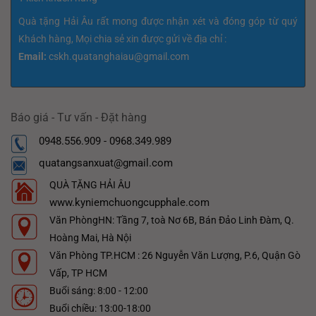
Quà tặng Hải Âu rất mong được nhận xét và đóng góp từ quý
Khách hàng, Mọi chia sẻ xin được gửi về địa chỉ :
Email:
cskh.quatanghaiau@gmail.com
Báo giá - Tư vấn - Đặt hàng
0948.556.909 - 0968.349.989
quatangsanxuat@gmail.com
QUÀ TẶNG HẢI ÂU
www.kyniemchuongcupphale.com
Văn PhòngHN: Tầng 7, toà Nơ 6B, Bán Đảo Linh Đàm, Q.
Hoàng Mai, Hà Nội
Văn Phòng TP.HCM : 26 Nguyễn Văn Lượng, P.6, Quận Gò
Vấp, TP HCM
Buổi sáng: 8:00 - 12:00
Buổi chiều: 13:00-18:00