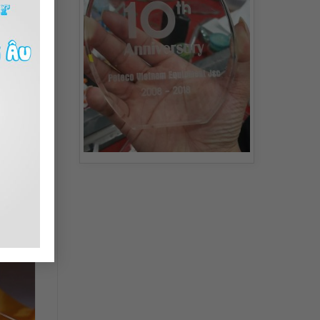
84
 SAO