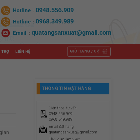
0948.556.909
Hotline
:
0968.349.989
Hotline
:
quatangsanxuat@gmail.com
Email
:
GIỎ HÀNG /
0
₫
 TRỢ
LIÊN HỆ
THÔNG TIN ĐẶT HÀNG
Điện thoại tư vấn:
0948.556.909
0968.349.989
Email đặt hàng:
 gian
quatangsanxuat@gmail.com
Thời gian làm việc: