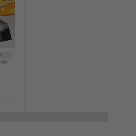
41
 SAO