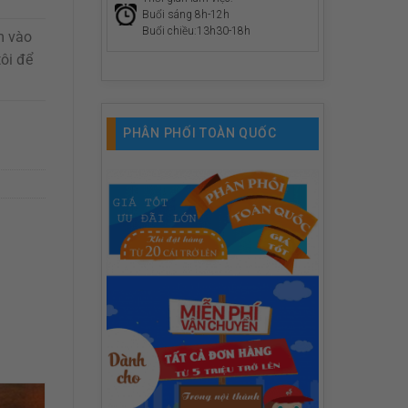
Buổi sáng 8h-12h
Buổi chiều:13h30-18h
m vào
ôi để
PHÂN PHỐI TOÀN QUỐC