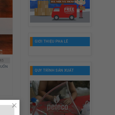
GIỚI THIỆU PHA LÊ
45
CUỐN
QUY TRÌNH SẢN XUẤT
×