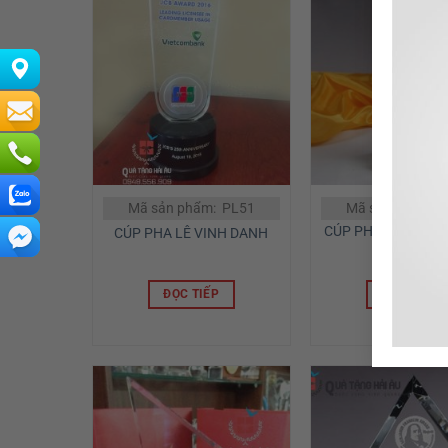
Mã sản phẩm: PL51
Mã sản phẩm: 
CÚP PHA LÊ ĐEN Đ
CÚP PHA LÊ VINH DANH
CƯƠNG
ĐỌC TIẾP
ĐỌC TIẾP