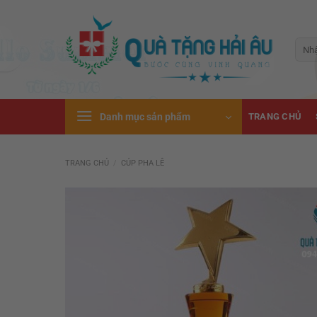
Bỏ
qua
nội
Tìm
kiếm:
dung
Danh mục sản phẩm
TRANG CHỦ
TRANG CHỦ
/
CÚP PHA LÊ