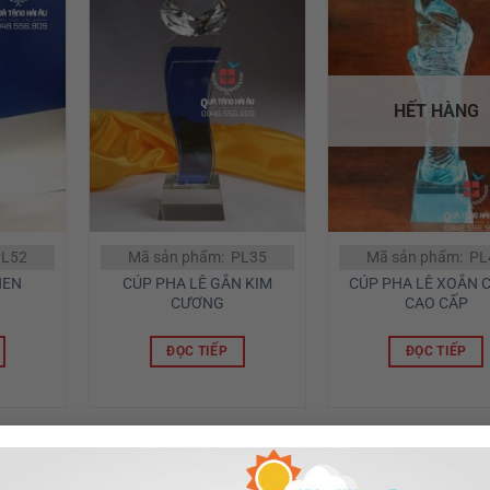
HẾT HÀNG
PL52
Mã sản phẩm: PL35
Mã sản phẩm: PL
HEN
CÚP PHA LÊ GẮN KIM
CÚP PHA LÊ XOẮN 
CƯƠNG
CAO CẤP
ĐỌC TIẾP
ĐỌC TIẾP