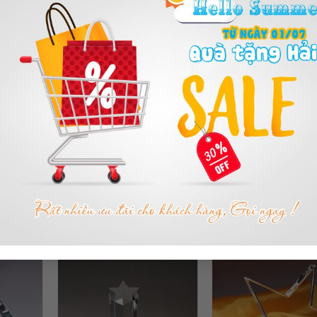
PL36
Mã sản phẩm: PL83
Mã sản phẩm: PL
ÍNH KIM
CÚP PHA LÊ NGÔI
CÚP PHA LÊ
ĐỈNH ĐẦU
ĐỌC TIẾP
ĐỌC TIẾP