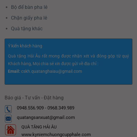
Bộ để bàn pha lê
Chặn giấy pha lê
Quà tặng khác
Ý kiến khách hàng
Quà tặng Hải Âu rất mong được nhận xét và đóng góp từ quý
Khách hàng, Mọi chia sẻ xin được gửi về địa chỉ :
Email:
cskh.quatanghaiau@gmail.com
Báo giá - Tư vấn - Đặt hàng
0948.556.909 - 0968.349.989
quatangsanxuat@gmail.com
QUÀ TẶNG HẢI ÂU
www.kyniemchuongcupphale.com