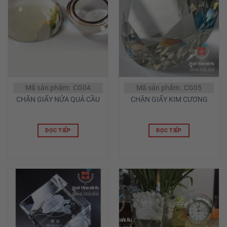
Mã sản phẩm: CG04
Mã sản phẩm: CG05
CHẶN GIẤY NỬA QUẢ CẦU
CHẶN GIẤY KIM CƯƠNG
ĐỌC TIẾP
ĐỌC TIẾP