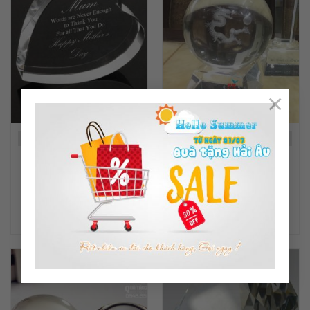
×
Mã sản phẩm: CG10
Mã sản phẩm: CG03
CHẶN GIẤY PHA LÊ TRÁI
CHẶN GIẤY QUẢ CẦU PHA
TIM
LÊ
ĐỌC TIẾP
ĐỌC TIẾP