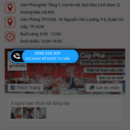
Văn PhòngHN: Tầng 7, toà Nơ 6B, Bán Đảo Linh Đàm, Q.
Hoàng Mai, Hà Nội
Văn Phòng TP.HCM : 26 Nguyễn Văn Lượng, P.6, Quận Gò
Vấp, TP HCM
Buổi sáng: 8:00 - 12:00
Buổi chiều: 13:00-18:00
0948.556.909
GỌI NGAY ĐỂ ĐƯỢC TƯ VẤN