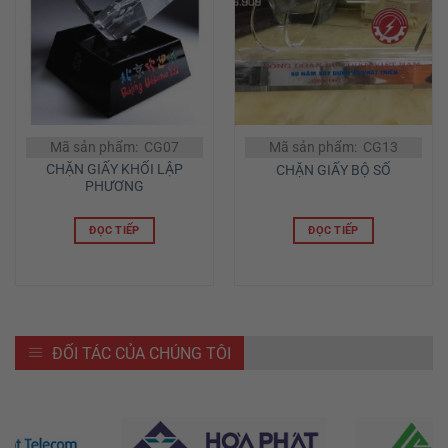
Mã sản phẩm: CG07
Mã sản phẩm: CG13
CHẶN GIẤY KHỐI LẬP
CHẶN GIẤY BỘ SỐ
PHƯƠNG
ĐỌC TIẾP
ĐỌC TIẾP
ĐỐI TÁC CỦA CHÚNG TÔI