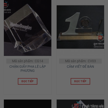
Mã sản phẩm: CG14
Mã sản phẩm: CV03
CHẶN GIẤY PHA LÊ LẬP
CẮM VIẾT ĐỂ BÀN
PHƯƠNG
ĐỌC TIẾP
ĐỌC TIẾP